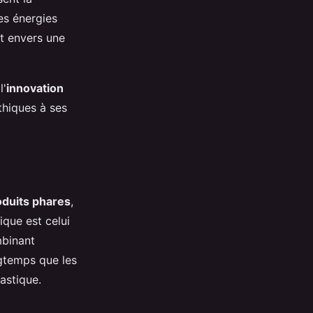
es énergies
rt envers une
l'
innovation
thiques à ses
oduits phares
,
que est celui
mbinant
ngtemps que les
astique.