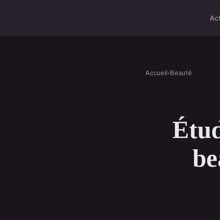
Ac
Accueil
›
Beauté
Étud
be