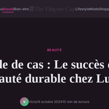
The Elegant Cap
📰
tu
Beauté
Bien-etre
Lifestyle
Mode
Shopp
BEAUTÉ
e de cas : Le succès 
auté durable chez L
Victor
9 octobre 2024
10 min de lecture
V