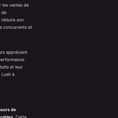
r les ventes de
s de
 réduire son
s concurrents et
urs apprécient
 performance.
uits et leur
 Lush à
teurs de
urables
. Cette