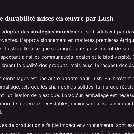
de durabilité mises en œuvre par Lush
à adopter des
stratégies durables
qui se traduisent par des
ovantes. L'approvisionnement en matières premières éthiq
s. Lush veille à ce que ses ingrédients proviennent de sour
espectant ainsi les communautés locales et la biodiversité
lement la qualité des produits, mais aussi le respect des 
s emballages est une autre priorité pour Lush. En innovant
mballage, tels que les shampoings solides, la marque réduit
 l'utilisation de plastique. Lorsqu'un emballage est nécess
lisation de matériaux recyclables, minimisant ainsi son impact
.
atives de production à faible impact environnemental sont es
se investit dans des technologies et des procédés qui rédui