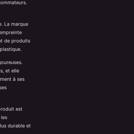
nsommateurs.
e. La marque
l'empreinte
t de produits
plastique.
goureuses.
, et elle
ement à ses
ses
roduit est
 les
us durable et