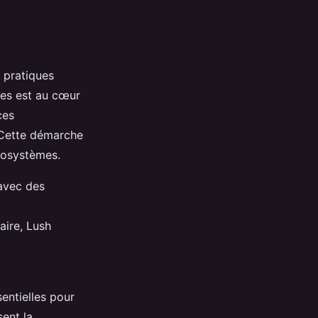
 pratiques
ues est au cœur
ces
. Cette démarche
écosystèmes.
 avec des
aire, Lush
sentielles pour
sent la