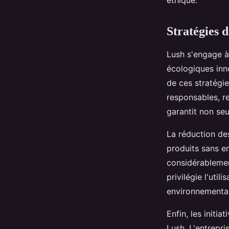
éthique.
Stratégies 
Lush s'engage 
écologiques inn
de ces stratégie
responsables, r
garantit non seu
La réduction de
produits sans e
considérablement
privilégie l'uti
environnemental
Enfin, les initi
Lush. L'entrepri