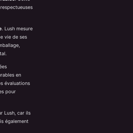
 respectueuses
e
. Lush mesure
e vie de ses
emballage,
al.
nées
urables en
es évaluations
ies pour
 Lush, car ils
ais également