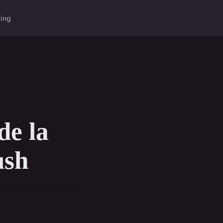
ing
de la
ush