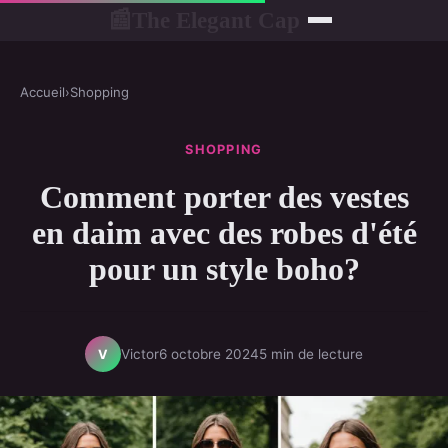
The Elegant Cap
📰
Accueil
›
Shopping
SHOPPING
Comment porter des vestes
en daim avec des robes d'été
pour un style boho?
Victor
6 octobre 2024
5 min de lecture
V